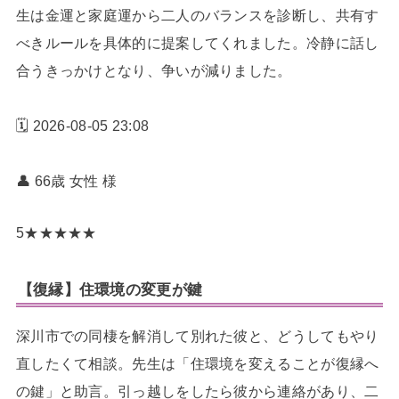
生は金運と家庭運から二人のバランスを診断し、共有す
べきルールを具体的に提案してくれました。冷静に話し
合うきっかけとなり、争いが減りました。
🗓️ 2026-08-05 23:08
👤 66歳 女性
様
5
★
★
★
★
★
【復縁】住環境の変更が鍵
深川市での同棲を解消して別れた彼と、どうしてもやり
直したくて相談。先生は「住環境を変えることが復縁へ
の鍵」と助言。引っ越しをしたら彼から連絡があり、二