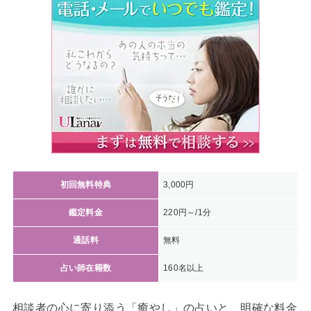
初回無料特典
3,000円
鑑定料金
220円～/1分
通話料
無料
占い師在籍数
160名以上
相談者の心に寄り添う「癒やし」の占いと、明確な料金