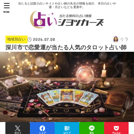
当たると話題の占いサイトや占い師の先生の情報を紹介、本日の占いや
週・月占いなども更新中。
MENU
2026.07.08
リラ
地域別占い
深川市で恋愛運が当たる人気のタロット占い師
ポスト
シェア
はてブ
送る
Pocket