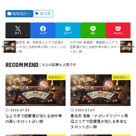
地域別占い
深川市
ポスト
シェア
はてブ
送る
Pocket
飯田市 鼎・伊賀良エリアで恋愛占
江戸川区 南葛西・東葛西エリアで
いが当たる的中率の高いタロット占
恋愛運が当たる的中率の高いタロッ
い師
ト占い師
RECOMMEND
地域別占い
地域別占い
2026.07.09
2026.07.09
なよろ市で恋愛運が当たる的中率
桑名市 長島・ナガシマリゾート周
の高いタロット占い師
辺エリアで恋愛運が当たる有名な
タロット占い師