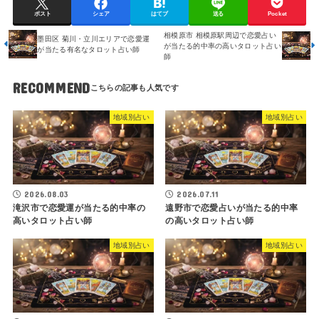
ポスト
シェア
はてブ
送る
Pocket
相模原市 相模原駅周辺で恋愛占い
墨田区 菊川・立川エリアで恋愛運
が当たる的中率の高いタロット占い
が当たる有名なタロット占い師
師
RECOMMEND
地域別占い
地域別占い
2026.08.03
2026.07.11
滝沢市で恋愛運が当たる的中率の
遠野市で恋愛占いが当たる的中率
高いタロット占い師
の高いタロット占い師
地域別占い
地域別占い