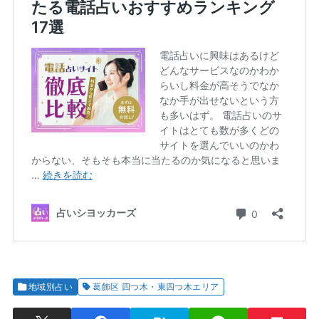
地域別占い
葛飾区 四つ木・東四つ木エリア