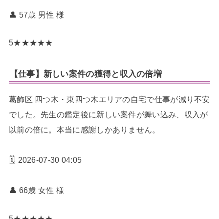
👤 57歳 男性
様
5
★
★
★
★
★
【仕事】新しい案件の獲得と収入の倍増
葛飾区 四つ木・東四つ木エリアの自宅で仕事が減り不安
でした。先生の鑑定後に新しい案件が舞い込み、収入が
以前の倍に。本当に感謝しかありません。
🗓️ 2026-07-30 04:05
👤 66歳 女性
様
5
★
★
★
★
★