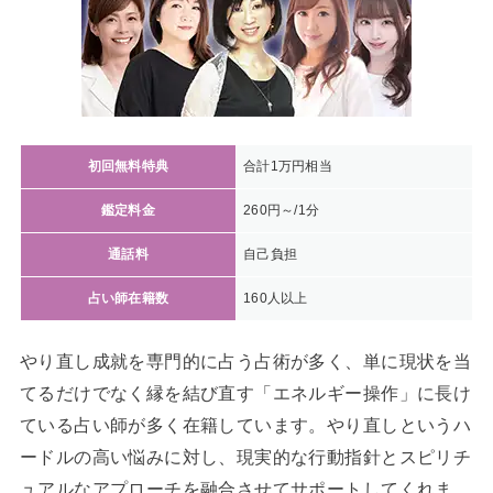
初回無料特典
合計1万円相当
鑑定料金
260円～/1分
通話料
自己負担
占い師在籍数
160人以上
やり直し成就を専門的に占う占術が多く、単に現状を当
てるだけでなく縁を結び直す「エネルギー操作」に長け
ている占い師が多く在籍しています。やり直しというハ
ードルの高い悩みに対し、現実的な行動指針とスピリチ
ュアルなアプローチを融合させてサポートしてくれま