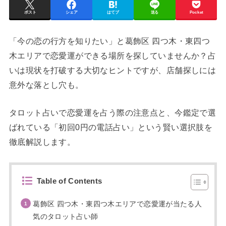
ポスト
シェア
はてブ
送る
Pocket
「今の恋の行方を知りたい」と葛飾区 四つ木・東四つ
木エリアで恋愛運ができる場所を探していませんか？占
いは現状を打破する大切なヒントですが、店舗探しには
意外な落とし穴も。
タロット占いで恋愛運を占う際の注意点と、今鑑定で選
ばれている「初回0円の電話占い」という賢い選択肢を
徹底解説します。
Table of Contents
葛飾区 四つ木・東四つ木エリアで恋愛運が当たる人
気のタロット占い師