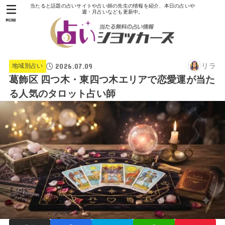
当たると話題の占いサイトや占い師の先生の情報を紹介、本日の占いや
週・月占いなども更新中。
MENU
2026.07.09
リラ
地域別占い
葛飾区 四つ木・東四つ木エリアで恋愛運が当た
る人気のタロット占い師