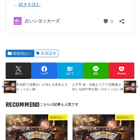
地域別占い
京田辺市
ポスト
シェア
はてブ
送る
Pocket
笠松町で恋愛占いが当たる有名なタ
八戸市 湊・白銀エリアで恋愛運が
ロット占い師
当たる的中率の高いタロット占い師
RECOMMEND
地域別占い
地域別占い