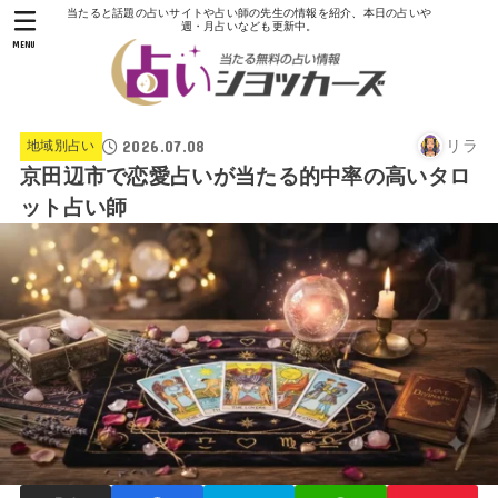
当たると話題の占いサイトや占い師の先生の情報を紹介、本日の占いや
週・月占いなども更新中。
MENU
2026.07.08
リラ
地域別占い
京田辺市で恋愛占いが当たる的中率の高いタロ
ット占い師