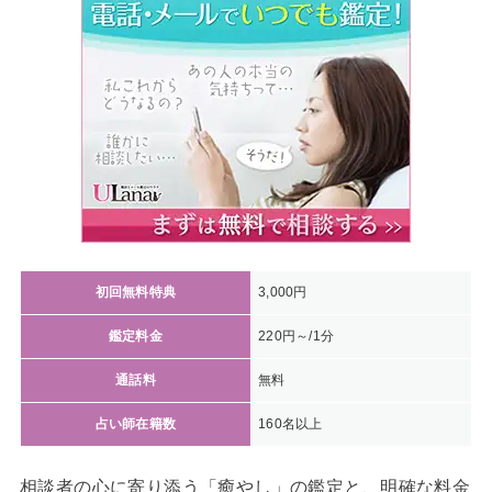
初回無料特典
3,000円
鑑定料金
220円～/1分
通話料
無料
占い師在籍数
160名以上
相談者の心に寄り添う「癒やし」の鑑定と、明確な料金