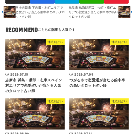
富士吉田市 下吉田・本町エリアで
鳥取市 鳥取駅周辺・今町・扇町エ
恋愛占いが当たる的中率の高いタロ
リアで恋愛運が当たる的中率の高い
ット占い師
タロット占い師
RECOMMEND
地域別占い
地域別占い
2026.07.15
2026.07.09
志摩市 浜島・磯部・志摩スペイン
つがる市で恋愛運が当たる的中率
村エリアで恋愛占いが当たる人気
の高いタロット占い師
のタロット占い師
地域別占い
地域別占い
2026.08.04
2026.07.14