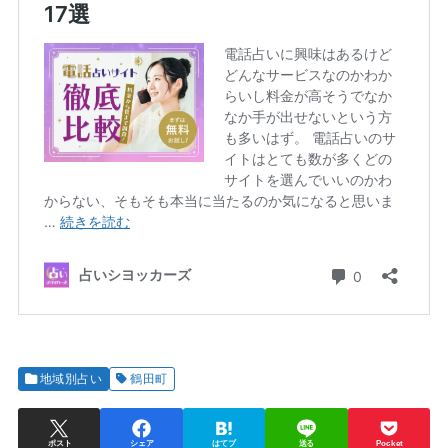
地域別占い
鶴田町
ポスト
シェア
はてブ
送る
Pocket