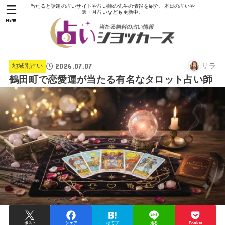
当たると話題の占いサイトや占い師の先生の情報を紹介、本日の占いや
週・月占いなども更新中。
MENU
2026.07.07
リラ
地域別占い
鶴田町で恋愛運が当たる有名なタロット占い師
ポスト
シェア
はてブ
送る
Pocket