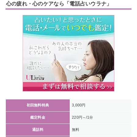
心の疲れ・心のケアなら「電話占いウラナ」
初回無料特典
3,000円
鑑定料金
220円～/1分
通話料
無料