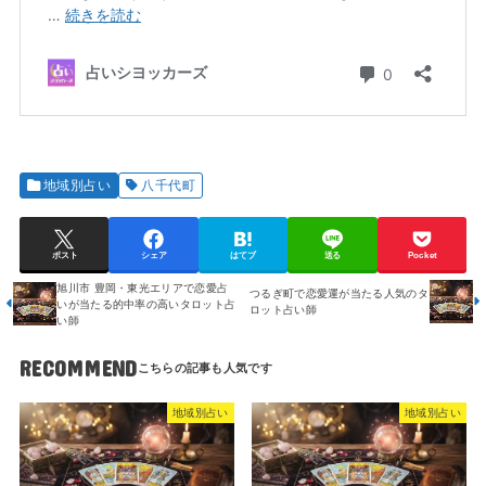
地域別占い
八千代町
ポスト
シェア
はてブ
送る
Pocket
旭川市 豊岡・東光エリアで恋愛占
つるぎ町で恋愛運が当たる人気のタ
いが当たる的中率の高いタロット占
ロット占い師
い師
RECOMMEND
地域別占い
地域別占い