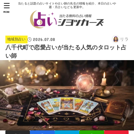
当たると話題の占いサイトや占い師の先生の情報を紹介、本日の占いや
週・月占いなども更新中。
MENU
2026.07.08
リラ
地域別占い
八千代町で恋愛占いが当たる人気のタロット占
い師