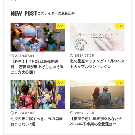
NEW POST
占い
占い
2024.07.08
2024.07.09
恋の星座マッチング！7月のベス
【必見！】7月29日最強開運
トカップルランキング☆
日！ 恋愛運が爆上げしちゃう過
ごし方大公開！
占い
占い
2024.07.05
2024.07.04
七夕の夜に試すべき、強力恋愛
【徹底予想】星座別☆あなたの
おまじない7選
2024年下半期の恋愛運は!?