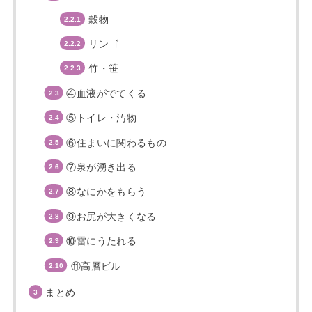
穀物
リンゴ
竹・笹
④血液がでてくる
⑤トイレ・汚物
⑥住まいに関わるもの
⑦泉が湧き出る
⑧なにかをもらう
⑨お尻が大きくなる
⑩雷にうたれる
⑪高層ビル
まとめ