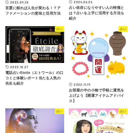
2024.06.26
2023.09.30
占い依存になりやすい人の特徴と
言霊に頼れば人生が変わる！？ア
は？占いを上手に活用する方法も
ファメーションの意味と活用方法
紹介
占い
占い
2022.10.27
電話占いEtoile（エトワール）の口
コミと体験レポート当たる人気の
先生も紹介
2022.11.19
お部屋の中の小物で手軽に運気を
上げよう【開運アイテムアドバイ
ス】
占い
占い