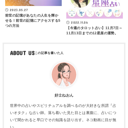
2023.05.27
前世の記憶があなたの人生を輝か
せる！前世の記憶にアクセスする5
2022.11.06
つの方法
【今週のタロット占い】11月7日～
11月13日までの12星座の運勢。
ABOUT US
好士ねおん
世界中の占いやスピリチュアルを調べるのが大好きな所謂『占
いオタク』な占い師。落ち着いた見た目とは裏腹に、占いにつ
いて聞かれると早口でその知識を語り出す。ネコ動画に目が無
い。