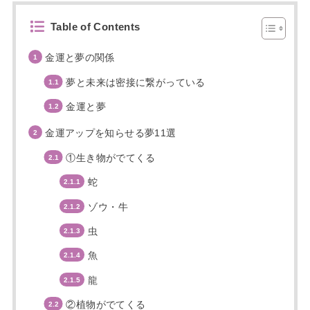
Table of Contents
金運と夢の関係
夢と未来は密接に繋がっている
金運と夢
金運アップを知らせる夢11選
①生き物がでてくる
蛇
ゾウ・牛
虫
魚
龍
②植物がでてくる