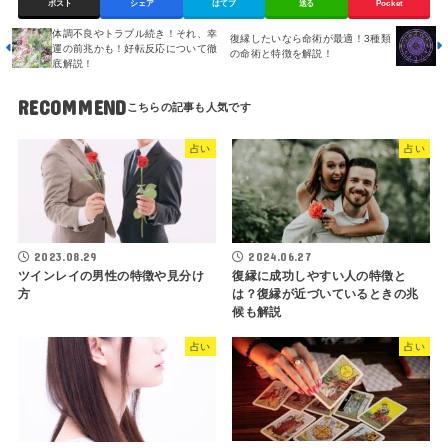
ポスト
シェア
はてブ
送る
Pocket
体調不良やトラブル続き！それ、幸
復縁したいなら命術が最適！3種類
運の前兆かも！好転反応について徹
の命術と特徴を解説！
底解説！
RECOMMEND
占い
占い
2024.06.27
2023.08.29
復縁に成功しやすい人の特徴と
ツインレイの男性の特徴や見分け
は？復縁が近づいているときの兆
方
候も解説
占い
占い