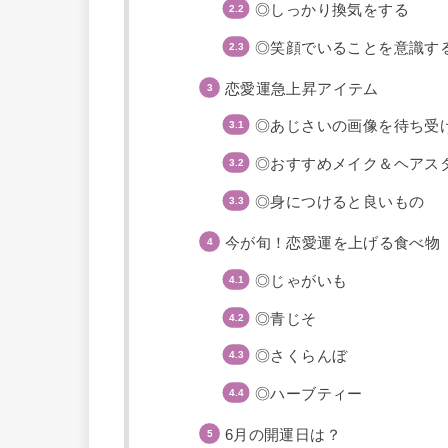
◎しっかり換気をする
◎笑顔でいることを意識す
恋愛運急上昇アイテム
◎あじさいの画像を待ち受
◎おすすめメイク＆ヘアス
◎身につけると良いもの
今が旬！恋愛運を上げる食べ物
◎じゃがいも
◎青じそ
◎さくらんぼ
◎ハーブティー
6月の開運日は？